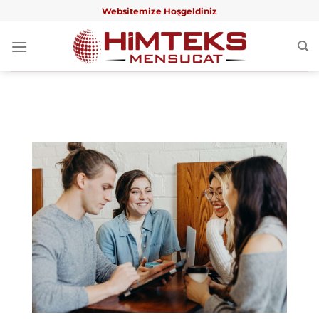
İçeriğe
Websitemize Hoşgeldiniz
atla