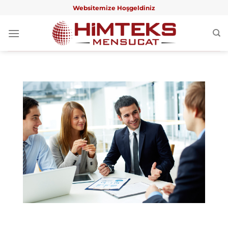
İçeriğe
Websitemize Hoşgeldiniz
atla