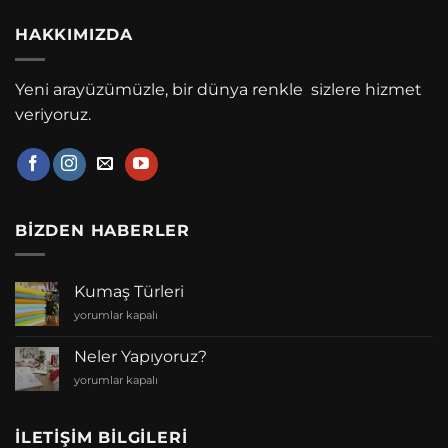
HAKKIMIZDA
Yeni arayüzümüzle, bir dünya renkle sizlere hizmet
veriyoruz.
BIZDEN HABERLER
Kumaş Türleri
Kumaş
yorumlar kapalı
Türleri
için
Neler Yapıyoruz?
Neler
yorumlar kapalı
Yapıyoruz?
için
İLETIŞIM BILGILERI