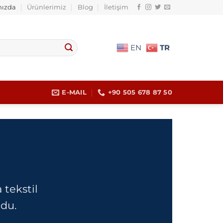
ızda
Ürünlerimiz
Blog
İletişim
TR
EN
E-MAIL
+90 505 678 87 50
 tekstil
du.