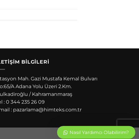
LETIŞIM BILGILERI
stasyon Mah. Gazi Mustafa Kemal Bulvarı
o:65/A Adana Yolu Üzeri 2.Km.
ulkadiroğlu / Kahramanmaraş
el : 0 344 235 26 09
mail : pazarlama@himteks.com.tr
Nasıl Yardımcı Olabilirim?