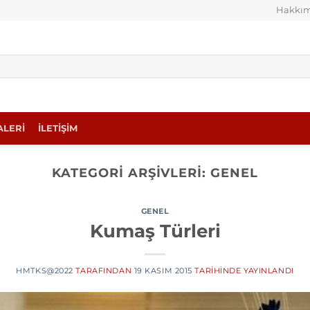
Hakkım
ALERİ
İLETİŞİM
KATEGORI ARŞIVLERI:
GENEL
GENEL
Kumaş Türleri
HMTKS@2022
TARAFINDAN
19 KASIM 2015
TARIHINDE YAYINLANDI