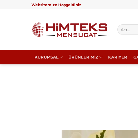
İçeriğe
Websitemize Hoşgeldiniz
atla
Ara:
KURUMSAL
ÜRÜNLERİMİZ
KARİYER
G