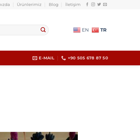
ızda
Ürünlerimiz
Blog
İletişim
TR
EN
E-MAIL
+90 505 678 87 50