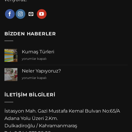
BIZDEN HABERLER
Kumaş Türleri
Kumaş
yorumlar kapalı
Türleri
için
Neler Yapıyoruz?
Neler
yorumlar kapalı
Yapıyoruz?
için
İLETIŞIM BILGILERI
İstasyon Mah. Gazi Mustafa Kemal Bulvarı No:65/A
Adana Yolu Üzeri 2.Km.
Dulkadiroğlu / Kahramanmaraş